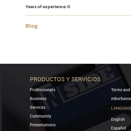
Years of experience: 0
Blog
PRODUCTOS Y SERVICIOS
Professionals
Terms and 
Business
mburbanod
Services
LANGUAG
Community
English
Presentations
Español