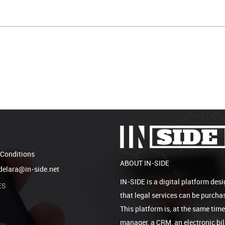
Conditions
ABOUT IN-SIDE
elara@in-side.net
IN-SIDE is a digital platform desi
ES
that legal services can be purcha
This platform is, at the same tim
manager, a CRM, an electronic bi