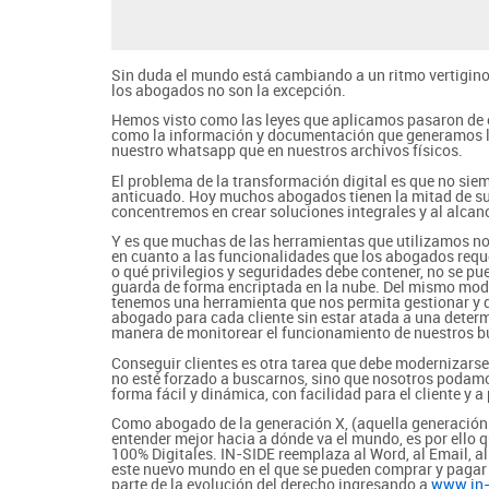
Sin duda el mundo está cambiando a un ritmo vertiginos
los abogados no son la excepción.
Hemos visto como las leyes que aplicamos pasaron de est
como la información y documentación que generamos los
nuestro whatsapp que en nuestros archivos físicos.
El problema de la transformación digital es que no siem
anticuado. Hoy muchos abogados tienen la mitad de su 
concentremos en crear soluciones integrales y al alcance
Y es que muchas de las herramientas que utilizamos no 
en cuanto a las funcionalidades que los abogados reque
o qué privilegios y seguridades debe contener, no se pu
guarda de forma encriptada en la nube. Del mismo mod
tenemos una herramienta que nos permita gestionar y d
abogado para cada cliente sin estar atada a una determ
manera de monitorear el funcionamiento de nuestros buf
Conseguir clientes es otra tarea que debe modernizarse
no esté forzado a buscarnos, sino que nosotros podamo
forma fácil y dinámica, con facilidad para el cliente y a
Como abogado de la generación X, (aquella generación a
entender mejor hacia a dónde va el mundo, es por ello 
100% Digitales. IN-SIDE reemplaza al Word, al Email, al 
este nuevo mundo en el que se pueden comprar y pagar to
parte de la evolución del derecho ingresando a
www.in-