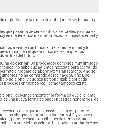
do digitalmente la forma de trabajar del ser humano y
 que pasaron de ser escritos a ser orales y virtuales,
 hoy en día tenemos más información en nuestro email y
donos a vivir en un limbo entre la modernidad y lo
nuevo mundo en el que vivimos necesita que nos
o virtual del futuro.
quina de escribir. Un procesador de textos muy limitado
anejado, no sabe qué adjuntos necesita para ser válido
permite el trabajo colaborativo y transparente y no se
documentos no ha cambiado desde hace 50 años, no
bajo adicional y que sea personalizable por cada
tros procesos en tiempo real, como tampoco existe
icional, debemos encontrar la forma en que el cliente
erles una nueva forma de pagar nuestros honorarios, de
nteceden y a las que me preceden, esto me permite
 a los abogados entrar a la industria 4.0 y volverse
nicas, permite encontrar clientes de forma virtual en
ólo con un teléfono celular. Los invito a probarla y ser