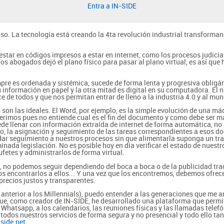
Entra a IN-SIDE
o. La tecnología está creando la 4ta revolución industrial transforman
ar en códigos impresos a estar en internet, como los procesos judiciales
 abogados dejó el plano físico para pasar al plano virtual, es así que
pre es ordenada y sistémica, sucede de forma lenta y progresiva obligán
información en papel y la otra mitad es digital en su computadora. El 
 de todos y que nos permitan entrar de lleno a la industria 4.0 y al mund
son las ideales. El Word, por ejemplo, es la simple evolución de una má
rimos pues no entiende cual es el fin del documento y como debe ser m
ede llenar con información extraída de internet de forma automática, no 
o, la asignación y seguimiento de las tareas correspondientes a esos 
ar seguimiento a nuestros procesos sin que alimentarla suponga un tra
inada legislación. No es posible hoy en día verificar el estado de nues
etes y administrarlos de forma virtual.
, no podemos seguir dependiendo del boca a boca o de la publicidad trad
s encontrarlos a ellos... Y una vez que los encontremos, debemos ofrec
 precios justos y transparentes.
nterior a los Millennials), puedo entender a las generaciones que me a
que, como creador de IN-SIDE, he desarrollado una plataforma que permita
Whatsapp, a los calendarios, las reuniones físicas y las llamadas telefó
dos nuestros servicios de forma segura y no presencial y todo ello tan s
side.net