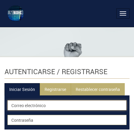
Activ
naveg
AUTENTICARSE
/ REGISTRARSE
Iniciar Sesión
Registrarse
Restablecer contraseña