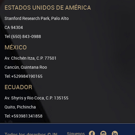
ESTADOS UNIDOS DE AMÉRICA
Stanford Research Park, Palo Alto
CA 94304
Tel:(650) 843-0988
MÉXICO
Av. Chichén Itza, C.P. 77501
Cancún, Quintana Roo
Tel:+529984190165
ECUADOR
Av. Shyris y Rio Coca, C.P. 135155
Quito, Pichincha
Tel:+593981341858
Síguenos
Todos los derechos ©
IN-