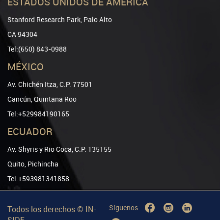
ESTADOS UNIDOS DE AMÉRICA
Stanford Research Park, Palo Alto
CA 94304
Tel:(650) 843-0988
MÉXICO
Av. Chichén Itza, C.P. 77501
Cancún, Quintana Roo
Tel:+529984190165
ECUADOR
Av. Shyris y Rio Coca, C.P. 135155
Quito, Pichincha
Tel:+593981341858
Síguenos
Todos los derechos ©
IN-
SIDE